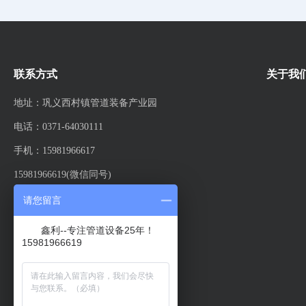
联系方式
关于我
地址：巩义西村镇管道装备产业园
电话：0371-64030111
手机：15981966617
15981966619(微信同号)
邮箱：xl01@xinligd.com
请您留言
鑫利--专注管道设备25年！
15981966619