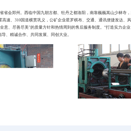
南省省会郑州。西临中国九朝古都、牡丹之都洛阳，南靠巍巍嵩山少林寺
霍高速、310国道横贯巩义，公矿企业星罗棋布、交通、通讯便捷发达、
全意、尽善尽美”的质量方针和热情周到的售后服务制度。“打造实力企业
指导、精诚合作、共同发展、同创大业。