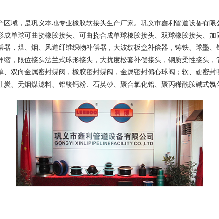
产区域，是巩义本地专业橡胶软接头生产厂家。巩义市鑫利管道设备有限
形成单球可曲挠
橡胶接头
、可曲挠合成单球橡胶接头、双球橡胶接头、加
偿器
，煤、烟、风道纤维织物补偿器，大波纹板盒补偿器，铸铁、球墨、
伸缩，限位接头法兰式球形接头，大扰度松套补偿接头，钢质柔性接头，
单、双向金属密封蝶阀，橡胶密封蝶阀，金属密封偏心球阀；软、硬密封
性炭、无烟煤滤料、铝酸钙粉、石英砂、
聚合氯化铝
、聚丙稀酰胺碱式氯