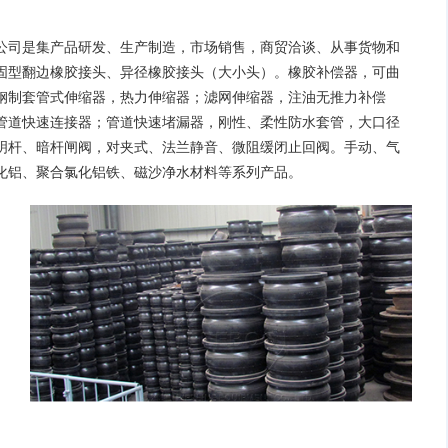
公司是集产品研发、生产制造，市场销售，商贸洽谈、从事货物和
固型翻边橡胶接头、
异径橡胶接头
（大小头）。橡胶
补偿器
，
可曲
钢制套管式
伸缩器
，热力伸缩器；滤网伸缩器，注油无推力补偿
管道快速连接器；管道快速堵漏器，刚性、柔性
防水套管
，大口径
明杆、暗杆闸阀，对夹式、法兰静音、微阻缓闭止回阀。手动、气
化铝、聚合氯化铝铁、磁沙
净水材料
等系列产品。