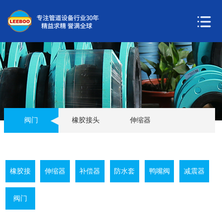
阀门
橡胶接头
伸缩器
补偿器
防水套管
减震器
鸭嘴阀
阀门
橡胶接
伸缩器
补偿器
防水套
鸭嘴阀
减震器
头
管
您现在所在位置：
首页
>
解决方案
>
阀门
阀门