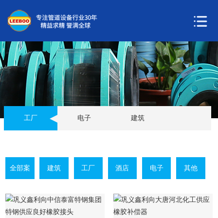
工厂
电子
建筑
酒店
工厂
其他
您现在所在位置：
首页
>
工程案例
>
工厂
全部案
建筑
工厂
酒店
电子
其他
例