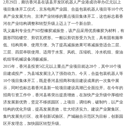
2月29日，廊坊香河县在该县开发区机器人产业港成功举办亿元以上
项目集体开工仪式，京东电商产业园、合益包装机器人项目等10个代
表产业发展方向、京津产业转移的重点项目集体开工，这也标志着香
河在产业结构调整和转型升级上迈上了一个新台阶。
巩义鑫利专业生产SD型橡胶减振垫，该产品采用优质橡胶为材料，有
圆形凹陷镂空、剪切瓦楞形。一般以剪切形受力为主，具有固有频率
低、结构简单、使用方便。为了提高减振效果可将减振垫适合二层、
三层、四层串联使用。适用于水泵、风机、压缩机、冷水机组、柴油
机组等机械设备消极减振。
2015年，香河县投资5亿元以上重点产业项目就达28个，其中10个项
目建成投产，为县域发展注入了强劲动力。今天，合益包装机器人等
10个项目集体开工，既是香河县招商和项目建设成果的一次集中展
示，同时也标志着香河县新一轮项目建设高潮已全面拉开。在今年的
招商引资工作中，香河县将突出提质增效，在加快产业升级中厚植经
济发展新优势，坚定不移抓园区，上项目，调结构，破制约，以产业
结构的优化升级，提高发展质效，壮大经济实力。建设产业聚集区、
集约发展先行区、改革创新试验区、产城融合示范区为目标，创新园
区开发理念，加快园区转型升级。