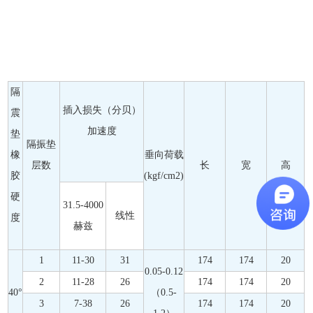
隔
插入损失（分贝）
震
加速度
垫
隔振垫
橡
垂向荷载
层数
长
宽
高
胶
(kgf/cm2)
硬
31.5-4000
线性
度
赫兹
1
11-30
31
174
174
20
0.05-0.12
2
11-28
26
174
174
20
40°
（0.5-
3
7-38
26
174
174
20