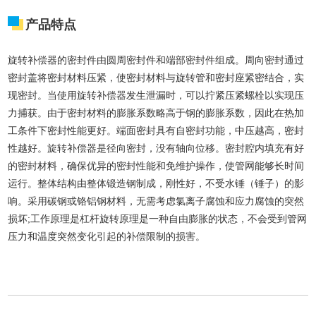
产品特点
旋转补偿器的密封件由圆周密封件和端部密封件组成。周向密封通过
密封盖将密封材料压紧，使密封材料与旋转管和密封座紧密结合，实
现密封。当使用旋转补偿器发生泄漏时，可以拧紧压紧螺栓以实现压
力捕获。由于密封材料的膨胀系数略高于钢的膨胀系数，因此在热加
工条件下密封性能更好。端面密封具有自密封功能，中压越高，密封
性越好。旋转补偿器是径向密封，没有轴向位移。密封腔内填充有好
的密封材料，确保优异的密封性能和免维护操作，使管网能够长时间
运行。整体结构由整体锻造钢制成，刚性好，不受水锤（锤子）的影
响。采用碳钢或铬铝钢材料，无需考虑氯离子腐蚀和应力腐蚀的突然
损坏;工作原理是杠杆旋转原理是一种自由膨胀的状态，不会受到管网
压力和温度突然变化引起的补偿限制的损害。