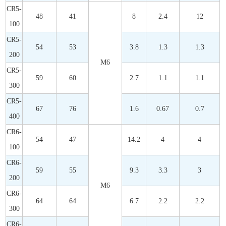
CR5-
48
41
8
2.4
12
100
CR5-
54
53
3.8
1.3
1.3
200
M6
CR5-
59
60
2.7
1.1
1.1
300
CR5-
67
76
1.6
0.67
0.7
400
CR6-
54
47
14.2
4
4
100
CR6-
59
55
9.3
3.3
3
200
M6
CR6-
64
64
6.7
2.2
2.2
300
CR6-