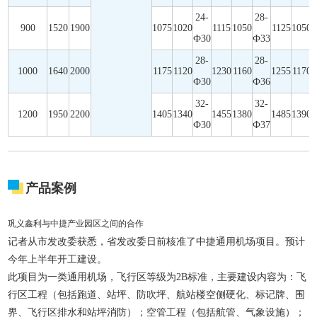
24-
28-
900
1520
1900
1075
1020
1115
1050
1125
1050
Ф30
Ф33
28-
28-
1000
1640
2000
1175
1120
1230
1160
1255
1170
Ф30
Ф36
32-
32-
1200
1950
2200
1405
1340
1455
1380
1485
1390
Ф30
Ф37
产品案例
巩义鑫利与中捷产业园区之间的合作
记者从市发改委获悉，省发改委日前核准了中捷通用机场项目。预计
今年上半年开工建设。
此项目为一类通用机场，飞行区等级为2B标准，主要建设内容为：飞
行区工程（包括跑道、站坪、防吹坪、航站楼空侧硬化、标记牌、围
界、飞行区排水和站坪消防）；空管工程（包括航管、气象设施）；