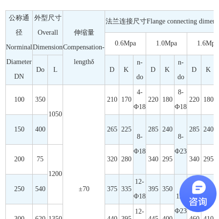
公称通
外型尺寸
法兰连接尺寸Flange connecting dimens
径
Overall
伸缩量
0.6Mpa
1.0Mpa
1.6Mpa
Norminal
Dimension
Compensation-
Diameter
lengthδ
n-
n-
Do
L
D
K
D
K
D
K
DN
do
do
4-
8-
100
350
210
170
220
180
220
180
Ф18
Ф18
1050
150
400
265
225
285
240
285
240
8-
8-
Ф18
Ф23
200
75
320
280
340
295
340
295
1200
12-
250
540
±70
375
335
395
350
405
355
Ф18
12-
Ф23
12-
300
620
1350
440
395
445
400
460
410