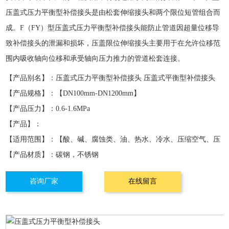
压盖式压力平衡型补偿接头是由松套
伸缩接头
和两个限位短管组合而
成。F（FY）型压盖式压力平衡型补偿接头能防止管道因超量位移导
致补偿接头的泄漏和损坏，压盖限位伸缩接头主要用于在允许位移范
围内吸收轴向位移和承受轴向压力推力的管道松套连接。
【产品别名】：
压盖式压力平衡型补偿接头 压盖式平衡型补偿接头
【产品规格】：
【DN100mm-DN1200mm】
【产品压力】：
0.6-1.6MPa
【产品】：
【适用范围】：
【酸、碱、腐蚀类、油、热水、冷水、压缩空气、压
【产品材质】：
碳钢，不锈钢
缩天然气等】
咨询厂家
在线留言