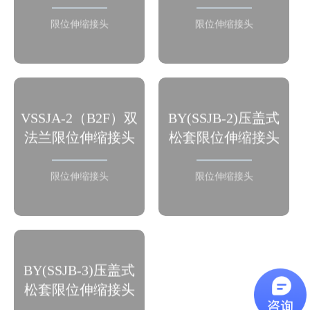
制成的，其密封圈材料采用
一个限位短管组合而成。
限位伸缩接头
限位伸缩接头
的是丁腈橡胶材质制成的。
B2F（VSSJA-2）双法兰限
BY(SSJB-2)压盖松套限位伸
位伸缩接头是由本体、密封
VSSJA-2（B2F）双
BY(SSJB-2)压盖式
缩接头功能介绍：，它是由
圈、压盖、伸缩短管等主要
法兰限位伸缩接头
松套限位伸缩接头
松套伸缩接头和法兰接头等
部件组成。在松套伸缩接头
构件组成。能防止管道因超
原有性能的基础上增设限位
量位移导致补偿接头的泄漏
限位伸缩接头
限位伸缩接头
装置，在大伸缩量处用双螺
和损坏。
母锁定。
BY(SSJB-3)压盖松套限位伸
BY(SSJB-3)压盖式
缩接头功能介绍：它是由松
松套限位伸缩接头
套伸缩接头和两个限位短管
组合而成，能防止管道因超