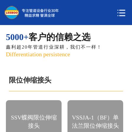
5000+
客户的信赖之选
鑫利超20年管道行业深耕，我们不一样！
Differentiation persistence
限位伸缩接头
SSV型蝶阀限位伸缩接头在
SSV蝶阀限位伸缩
VSSJA-1（BF）单
制作过程中该产品的金属材
BF(VSSJA-1)单法兰限位伸
接头
法兰限位伸缩接头
质采用的是Q235碳钢材质
缩接头是由松套伸缩接头和