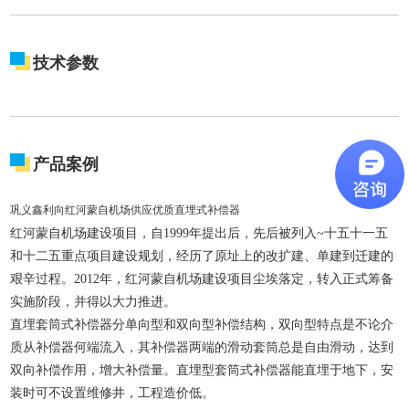
技术参数
产品案例
巩义鑫利向红河蒙自机场供应优质直埋式补偿器
红河蒙自机场建设项目，自1999年提出后，先后被列入~十五十一五
和十二五重点项目建设规划，经历了原址上的改扩建、单建到迁建的
艰辛过程。2012年，红河蒙自机场建设项目尘埃落定，转入正式筹备
实施阶段，并得以大力推进。
直埋套筒式补偿器分单向型和双向型补偿结构，双向型特点是不论介
质从补偿器何端流入，其补偿器两端的滑动套筒总是自由滑动，达到
双向补偿作用，增大补偿量。直埋型套筒式补偿器能直埋于地下，安
装时可不设置维修井，工程造价低。